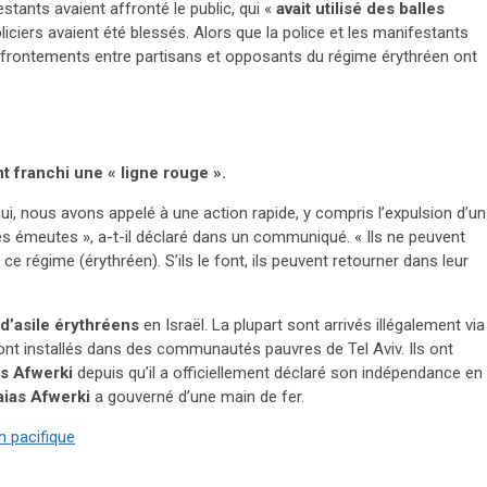
tants avaient affronté le public, qui «
avait utilisé des balles
iciers avaient été blessés. Alors que la police et les manifestants
ffrontements entre partisans et opposants du régime érythréen ont
 franchi une « ligne rouge ».
hui, nous avons appelé à une action rapide, y compris l’expulsion d’un
es émeutes », a-t-il déclaré dans un communiqué. « Ils ne peuvent
e régime (érythréen). S’ils le font, ils peuvent retourner dans leur
d’asile
érythréens
en Israël. La plupart sont arrivés illégalement via
ont installés dans des communautés pauvres de Tel Aviv. Ils ont
as Afwerki
depuis qu’il a officiellement déclaré son indépendance en
aias Afwerki
a gouverné d’une main de fer.
n pacifique