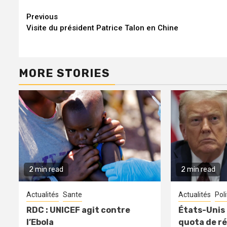
Continue
Previous
Visite du président Patrice Talon en Chine
Reading
MORE STORIES
2 min read
2 min read
Actualités
Sante
Actualités
Pol
RDC : UNICEF agit contre
États-Unis 
l’Ebola
quota de ré