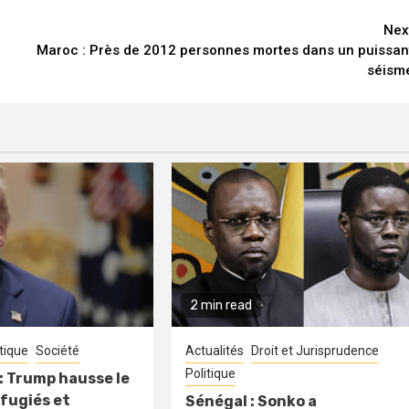
Nex
Maroc : Près de 2012 personnes mortes dans un puissan
séism
2 min read
itique
Société
Actualités
Droit et Jurisprudence
Politique
: Trump hausse le
fugiés et
Sénégal : Sonko a