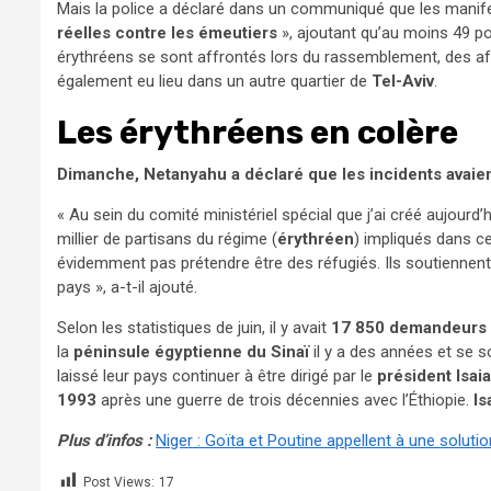
Mais la police a déclaré dans un communiqué que les manifes
réelles contre les émeutiers
», ajoutant qu’au moins 49 pol
érythréens se sont affrontés lors du rassemblement, des a
également eu lieu dans un autre quartier de
Tel-Aviv
.
Les érythréens en colère
Dimanche, Netanyahu a déclaré que les incidents avaient
« Au sein du comité ministériel spécial que j’ai créé aujourd’
millier de partisans du régime (
érythréen
) impliqués dans c
évidemment pas prétendre être des réfugiés. Ils soutiennent c
pays », a-t-il ajouté.
Selon les statistiques de juin, il y avait
17 850 demandeurs
la
péninsule égyptienne du Sinaï
il y a des années et se s
laissé leur pays continuer à être dirigé par le
président Isai
1993
après une guerre de trois décennies avec l’Éthiopie.
Is
Plus d’infos :
Niger : Goïta et Poutine appellent à une solutio
Post Views:
17