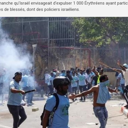
anche qu'Israël envisageait d'expulser 1 000 Érythréens ayant partic
 de blessés, dont des policiers israéliens.