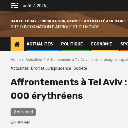
Skip
août 7, 2026
to
content
BANTU TODAY – INFORMATION, NEWS ET ACTUALITÉ AFRICAINE
SITE D’INFORMATION D’AFRIQUE ET DU MONDE
ACTUALITÉS
POLITIQUE
ÉCONOMIE
SP
Home
Actualités
Affrontements à Tel Aviv : Israël envisage d’expul
Actualités
Droit et Jurisprudence
Société
Affrontements à Tel Aviv :
000 érythréens
2 min read
3 ans ago