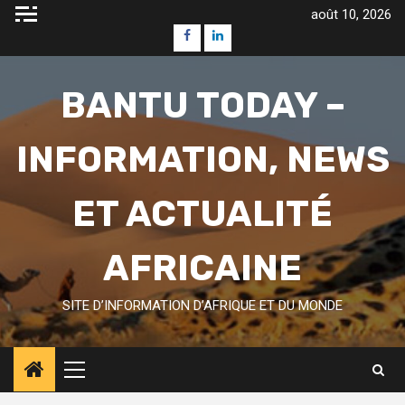
Skip
août 10, 2026
to
Facebook
Linkedin
content
BANTU TODAY –
INFORMATION, NEWS
ET ACTUALITÉ
AFRICAINE
SITE D’INFORMATION D’AFRIQUE ET DU MONDE
Primary
Menu