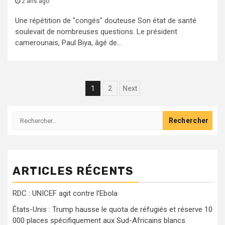
2 ans ago
Une répétition de "congés" douteuse Son état de santé
soulevait de nombreuses questions. Le président
camerounais, Paul Biya, âgé de...
Pagination
1
2
Next
des
Rechercher :
publications
ARTICLES RÉCENTS
RDC : UNICEF agit contre l’Ebola
États-Unis : Trump hausse le quota de réfugiés et réserve 10
000 places spécifiquement aux Sud-Africains blancs