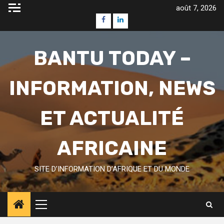
Skip
août 7, 2026
to
Facebook
Linkedin
content
BANTU TODAY –
INFORMATION, NEWS
ET ACTUALITÉ
AFRICAINE
SITE D’INFORMATION D’AFRIQUE ET DU MONDE
Primary
Menu