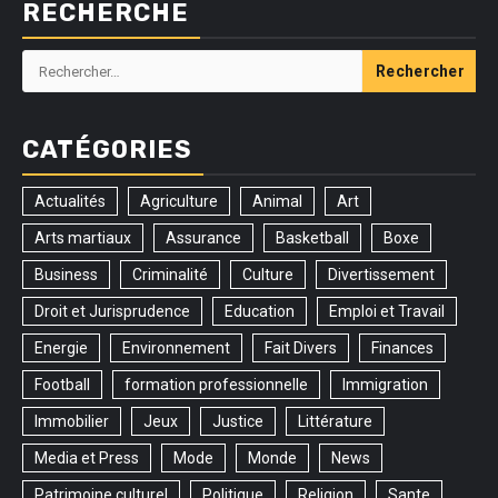
RECHERCHE
Rechercher :
CATÉGORIES
Actualités
Agriculture
Animal
Art
Arts martiaux
Assurance
Basketball
Boxe
Business
Criminalité
Culture
Divertissement
Droit et Jurisprudence
Education
Emploi et Travail
Energie
Environnement
Fait Divers
Finances
Football
formation professionnelle
Immigration
Immobilier
Jeux
Justice
Littérature
Media et Press
Mode
Monde
News
Patrimoine culturel
Politique
Religion
Sante