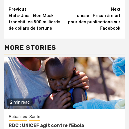
Continue
Previous
Next
États-Unis : Elon Musk
Tunisie : Prison à mort
Reading
franchit les 500 milliards
pour des publications sur
de dollars de fortune
Facebook
MORE STORIES
2 min read
Actualités
Sante
RDC : UNICEF agit contre l’Ebola