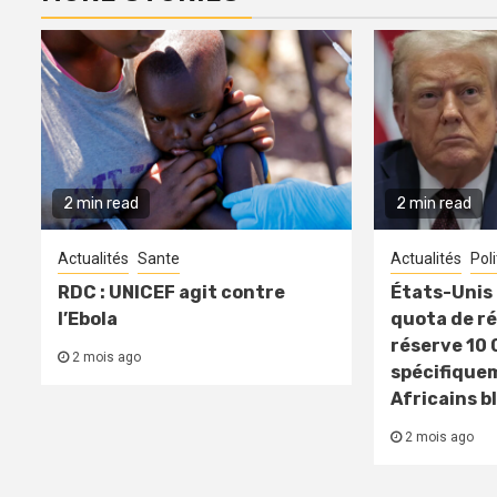
2 min read
2 min read
Actualités
Sante
Actualités
Pol
RDC : UNICEF agit contre
États-Unis 
l’Ebola
quota de ré
réserve 10 
2 mois ago
spécifique
Africains b
2 mois ago