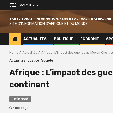
Skip
août 8, 2026
to
content
BANTU TODAY – INFORMATION, NEWS ET ACTUALITÉ AFRICAINE
SITE D’INFORMATION D’AFRIQUE ET DU MONDE
ACTUALITÉS
POLITIQUE
ÉCONOMIE
SP
Home
Actualités
Afrique : L’impact des guerres au Moyen-Orient su
Actualités
Justice
Société
Afrique : L’impact des gu
continent
1 min read
4 mois ago