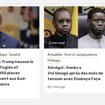
2 min read
itique
Société
Actualités
Droit et Jurisprudence
Politique
: Trump hausse le
fugiés et
Sénégal : Sonko a
000 places
été limogé après des mois de
ment aux Sud-
tension avec Diomaye Faye
lancs
2 mois ago