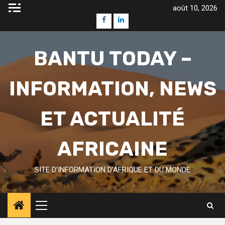
Skip
août 10, 2026
to
Facebook
Linkedin
content
BANTU TODAY –
INFORMATION, NEWS
ET ACTUALITÉ
AFRICAINE
SITE D’INFORMATION D’AFRIQUE ET DU MONDE
Primary
Menu