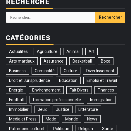
RECHERCHE
Rechercher :
CATÉGORIES
Actualités
Agriculture
Animal
Art
Arts martiaux
Assurance
Basketball
Boxe
Business
Criminalité
Culture
Divertissement
Droit et Jurisprudence
Education
Emploi et Travail
Energie
Environnement
Fait Divers
Finances
Football
formation professionnelle
Immigration
Immobilier
Jeux
Justice
Littérature
Media et Press
Mode
Monde
News
Patrimoine culturel
Politique
Religion
Sante