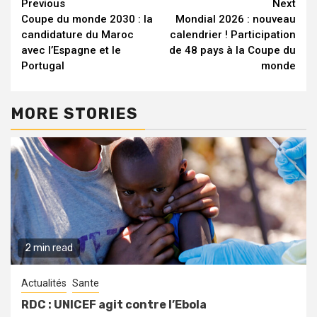
Continue
Previous
Next
Coupe du monde 2030 : la
Mondial 2026 : nouveau
Reading
candidature du Maroc
calendrier ! Participation
avec l’Espagne et le
de 48 pays à la Coupe du
Portugal
monde
MORE STORIES
2 min read
Actualités
Sante
RDC : UNICEF agit contre l’Ebola