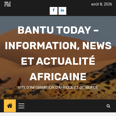
Skip
août 8, 2026
to
Facebook
Linkedin
content
BANTU TODAY –
INFORMATION, NEWS
ET ACTUALITÉ
AFRICAINE
SITE D’INFORMATION D’AFRIQUE ET DU MONDE
Primary
Menu