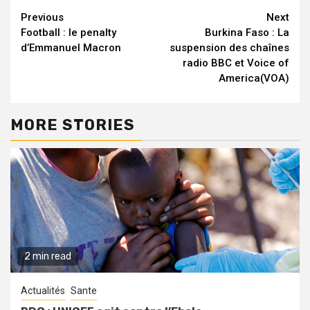
Continue
Previous
Next
Football : le penalty
Burkina Faso : La
Reading
d’Emmanuel Macron
suspension des chaînes
radio BBC et Voice of
America(VOA)
MORE STORIES
2 min read
Actualités
Sante