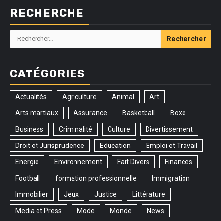
RECHERCHE
Rechercher :
CATÉGORIES
Actualités
Agriculture
Animal
Art
Arts martiaux
Assurance
Basketball
Boxe
Business
Criminalité
Culture
Divertissement
Droit et Jurisprudence
Education
Emploi et Travail
Energie
Environnement
Fait Divers
Finances
Football
formation professionnelle
Immigration
Immobilier
Jeux
Justice
Littérature
Media et Press
Mode
Monde
News