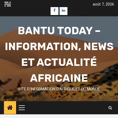
Skip
août 7, 2026
to
Facebook
Linkedin
content
BANTU TODAY –
INFORMATION, NEWS
ET ACTUALITÉ
AFRICAINE
SITE D’INFORMATION D’AFRIQUE ET DU MONDE
Primary
Menu