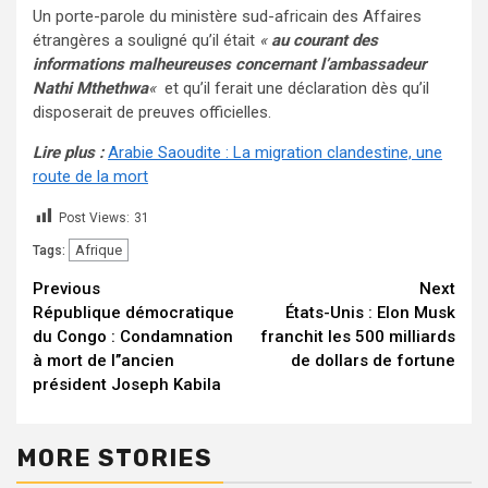
Un porte-parole du ministère sud-africain des Affaires
étrangères a souligné qu’il était
«
au courant des
informations malheureuses concernant l’ambassadeur
Nathi Mthethwa
«
et qu’il ferait une déclaration dès qu’il
disposerait de preuves officielles.
Lire plus :
Arabie Saoudite : La migration clandestine, une
route de la mort
Post Views:
31
Afrique
Tags:
Continue
Previous
Next
République démocratique
États-Unis : Elon Musk
Reading
du Congo : Condamnation
franchit les 500 milliards
à mort de l’’ancien
de dollars de fortune
président Joseph Kabila
MORE STORIES