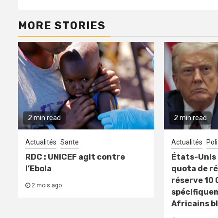
MORE STORIES
2 min read
2 min read
Actualités
Sante
Actualités
Pol
RDC : UNICEF agit contre
États-Unis 
l’Ebola
quota de ré
réserve 10 
2 mois ago
spécifique
Africains b