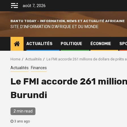
Skip
août 7, 2026
to
content
BANTU TODAY – INFORMATION, NEWS ET ACTUALITÉ AFRICAINE
SITE D’INFORMATION D’AFRIQUE ET DU MONDE
ACTUALITÉS
POLITIQUE
ÉCONOMIE
SP
Home
Actualités
Le FMI accorde 261 millions de dollars de prêts 
Actualités
Finances
Le FMI accorde 261 million
Burundi
2 min read
3 ans ago