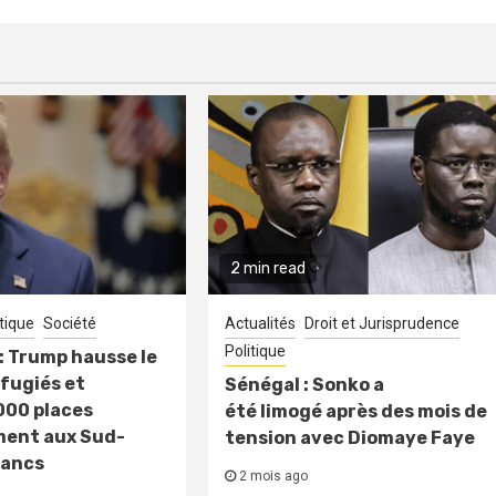
2 min read
itique
Société
Actualités
Droit et Jurisprudence
Politique
: Trump hausse le
fugiés et
Sénégal : Sonko a
000 places
été limogé après des mois de
ment aux Sud-
tension avec Diomaye Faye
lancs
2 mois ago