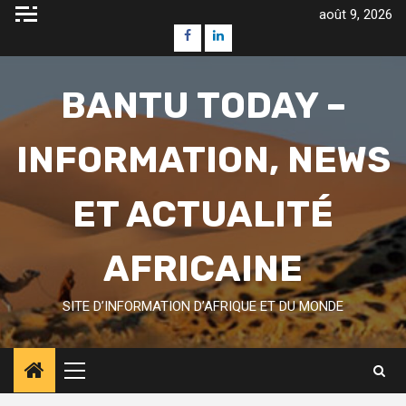
Skip
août 9, 2026
to
Facebook
Linkedin
content
BANTU TODAY –
INFORMATION, NEWS
ET ACTUALITÉ
AFRICAINE
SITE D’INFORMATION D’AFRIQUE ET DU MONDE
Primary
Menu