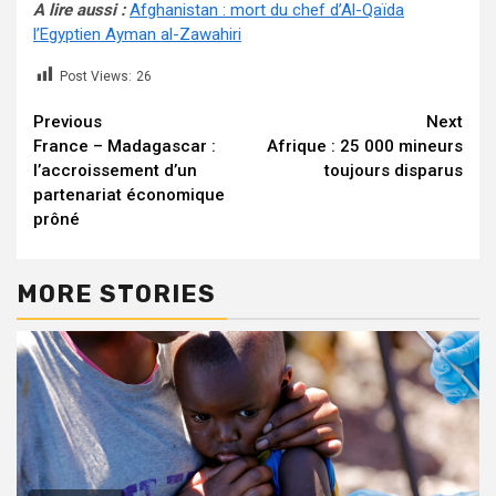
A lire aussi :
Afghanistan : mort du chef d’Al-Qaïda
l’Egyptien Ayman al-Zawahiri
Post Views:
26
Continue
Previous
Next
France – Madagascar :
Afrique : 25 000 mineurs
Reading
l’accroissement d’un
toujours disparus
partenariat économique
prôné
MORE STORIES