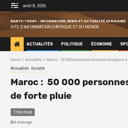
Skip
août 8, 2026
to
content
BANTU TODAY – INFORMATION, NEWS ET ACTUALITÉ AFRICAINE
SITE D’INFORMATION D’AFRIQUE ET DU MONDE
ACTUALITÉS
POLITIQUE
ÉCONOMIE
SP
Home
Actualités
Maroc : 50 000 personnes évacuées d’urgence à 
Actualités
Société
Maroc : 50 000 personnes
de forte pluie
1 min read
6 mois ago