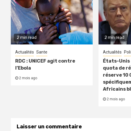
2 min read
2 min read
Actualités
Sante
Actualités
Pol
RDC : UNICEF agit contre
États-Unis 
l’Ebola
quota de ré
réserve 10 
2 mois ago
spécifique
Africains b
2 mois ago
Laisser un commentaire