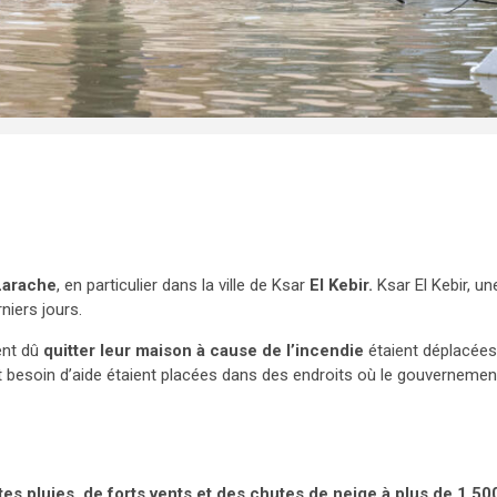
Larache
, en particulier dans la ville de Ksar
El Kebir.
Ksar El Kebir, un
rniers jours.
ent dû
quitter leur maison à cause de l’incendie
étaient déplacées
t besoin d’aide étaient placées dans des endroits où le gouvernemen
tes pluies, de forts vents et des chutes de neige à plus de 1 50