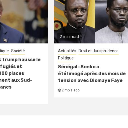
2 min read
itique
Société
Actualités
Droit et Jurisprudence
Politique
: Trump hausse le
fugiés et
Sénégal : Sonko a
000 places
été limogé après des mois de
ment aux Sud-
tension avec Diomaye Faye
lancs
2 mois ago