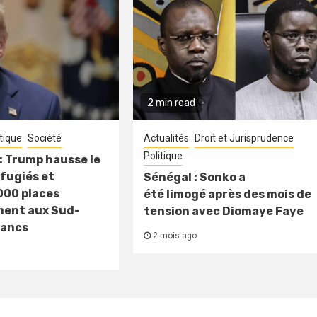
2 min read
itique
Société
Actualités
Droit et Jurisprudence
Politique
: Trump hausse le
fugiés et
Sénégal : Sonko a
000 places
été limogé après des mois de
ment aux Sud-
tension avec Diomaye Faye
lancs
2 mois ago