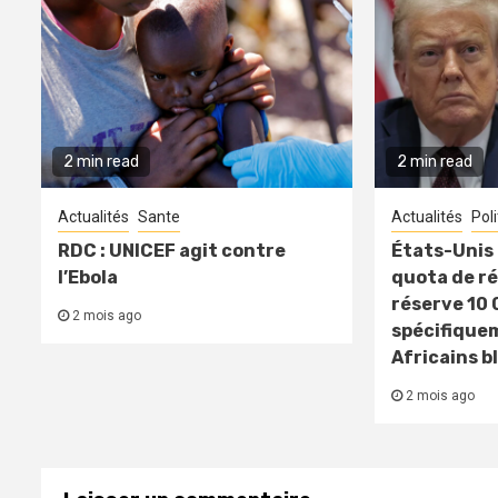
2 min read
2 min read
Actualités
Sante
Actualités
Pol
RDC : UNICEF agit contre
États-Unis 
l’Ebola
quota de ré
réserve 10 
2 mois ago
spécifique
Africains b
2 mois ago