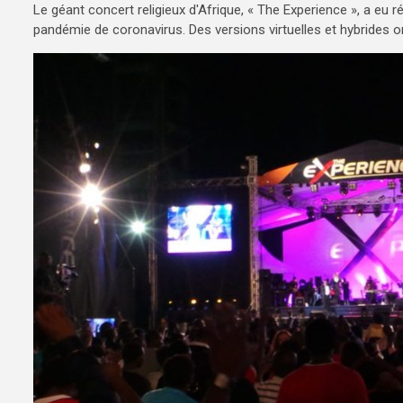
Le géant concert religieux d'Afrique, « The Experience », a eu r
pandémie de coronavirus. Des versions virtuelles et hybrides 