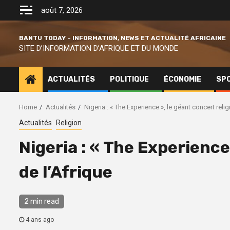
Skip
août 7, 2026
to
content
BANTU TODAY – INFORMATION, NEWS ET ACTUALITÉ AFRICAINE
SITE D’INFORMATION D’AFRIQUE ET DU MONDE
ACTUALITÉS
POLITIQUE
ÉCONOMIE
SP
Home
Actualités
Nigeria : « The Experience », le géant concert relig
Actualités
Religion
Nigeria : « The Experience
de l’Afrique
2 min read
4 ans ago