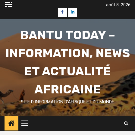
Skip
août 8, 2026
to
Facebook
Linkedin
content
BANTU TODAY –
INFORMATION, NEWS
ET ACTUALITÉ
AFRICAINE
SITE D’INFORMATION D’AFRIQUE ET DU MONDE
Primary
Menu