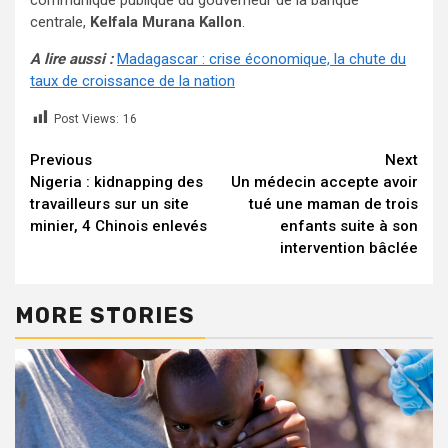
communiqué publique du gouverneur de la banque
centrale,
Kelfala Murana Kallon
.
A lire aussi :
Madagascar : crise économique, la chute du
taux de croissance de la nation
Post Views:
16
Continue
Previous
Next
Nigeria : kidnapping des
Un médecin accepte avoir
Reading
travailleurs sur un site
tué une maman de trois
minier, 4 Chinois enlevés
enfants suite à son
intervention bâclée
MORE STORIES