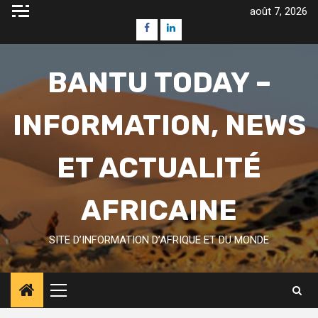
Skip
août 7, 2026
to
Facebook
Linkedin
content
BANTU TODAY –
INFORMATION, NEWS
ET ACTUALITÉ
AFRICAINE
SITE D’INFORMATION D’AFRIQUE ET DU MONDE
Primary
Menu