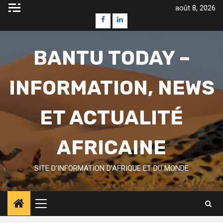
Skip
août 8, 2026
to
Facebook
Linkedin
content
BANTU TODAY –
INFORMATION, NEWS
ET ACTUALITÉ
AFRICAINE
SITE D’INFORMATION D’AFRIQUE ET DU MONDE
Primary
Menu