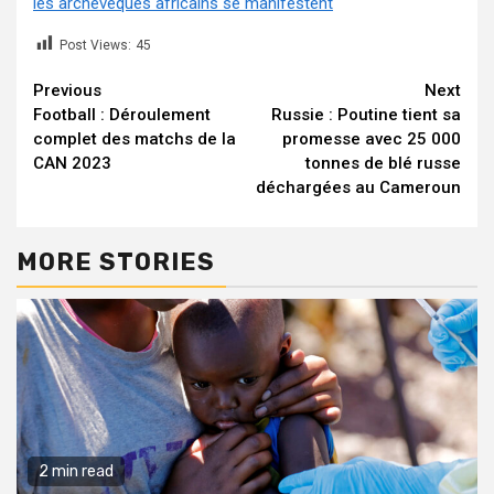
les archevêques africains se manifestent
Post Views:
45
Continue
Previous
Next
Football : Déroulement
Russie : Poutine tient sa
Reading
complet des matchs de la
promesse avec 25 000
CAN 2023
tonnes de blé russe
déchargées au Cameroun
MORE STORIES
2 min read