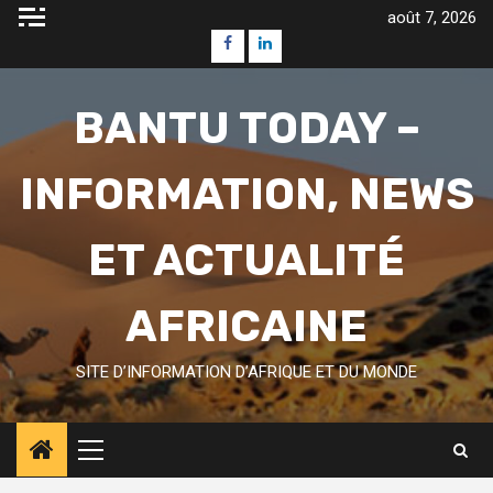
Skip
août 7, 2026
to
Facebook
Linkedin
content
BANTU TODAY –
INFORMATION, NEWS
ET ACTUALITÉ
AFRICAINE
SITE D’INFORMATION D’AFRIQUE ET DU MONDE
Primary
Menu