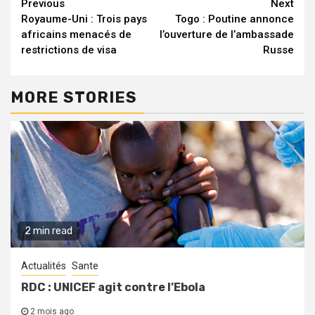
Continue
Previous
Next
Royaume-Uni : Trois pays
Togo : Poutine annonce
Reading
africains menacés de
l’ouverture de l’ambassade
restrictions de visa
Russe
MORE STORIES
2 min read
Actualités
Sante
RDC : UNICEF agit contre l’Ebola
2 mois ago