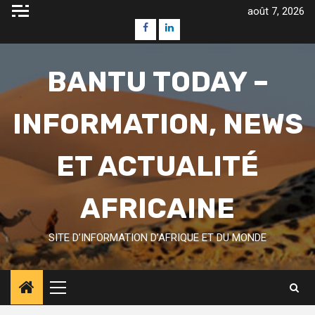
Skip
août 7, 2026
to
Facebook
Linkedin
content
BANTU TODAY –
INFORMATION, NEWS
ET ACTUALITÉ
AFRICAINE
SITE D’INFORMATION D’AFRIQUE ET DU MONDE
Primary
Menu