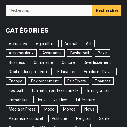
Rechercher :
CATÉGORIES
Actualités
Agriculture
Animal
Art
Arts martiaux
Assurance
Basketball
Boxe
Business
Criminalité
Culture
Divertissement
Droit et Jurisprudence
Education
Emploi et Travail
Energie
Environnement
Fait Divers
Finances
Football
formation professionnelle
Immigration
Immobilier
Jeux
Justice
Littérature
Media et Press
Mode
Monde
News
Patrimoine culturel
Politique
Religion
Sante