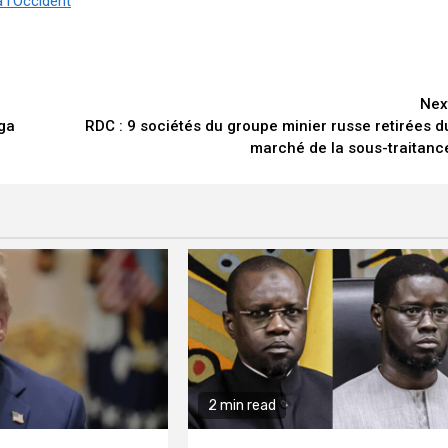
 l’Occident
Nex
iga
RDC : 9 sociétés du groupe minier russe retirées d
marché de la sous-traitanc
2 min read