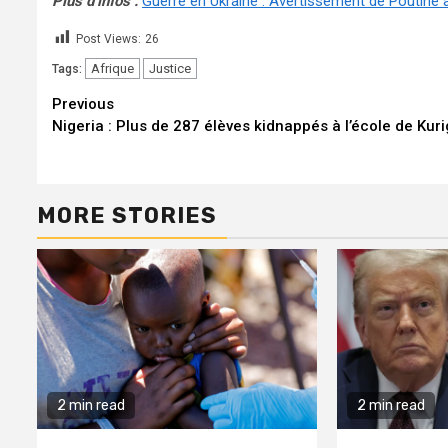
Plus d’infos :
Guerre en Ukraine : Avertissement de Poutine à
Post Views:
26
Afrique
Justice
Tags:
Continue
Previous
Nigeria : Plus de 287 élèves kidnappés à l’école de Kur
Reading
MORE STORIES
2 min read
2 min read