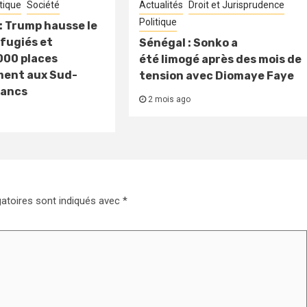
itique
Société
Actualités
Droit et Jurisprudence
Politique
: Trump hausse le
fugiés et
Sénégal : Sonko a
000 places
été limogé après des mois de
ment aux Sud-
tension avec Diomaye Faye
lancs
2 mois ago
atoires sont indiqués avec
*