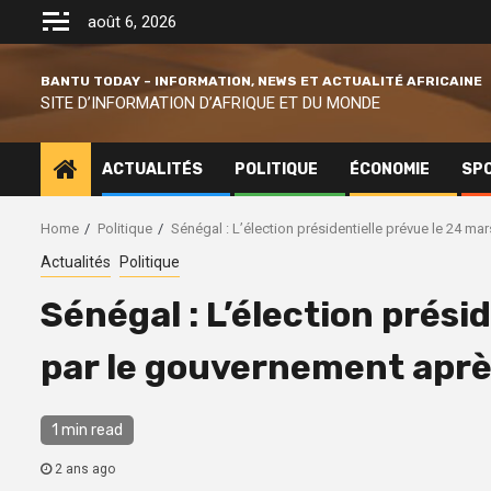
Skip
août 6, 2026
to
content
BANTU TODAY – INFORMATION, NEWS ET ACTUALITÉ AFRICAINE
SITE D’INFORMATION D’AFRIQUE ET DU MONDE
ACTUALITÉS
POLITIQUE
ÉCONOMIE
SP
Home
Politique
Sénégal : L’élection présidentielle prévue le 24 m
Actualités
Politique
Sénégal : L’élection prési
par le gouvernement aprè
1 min read
2 ans ago