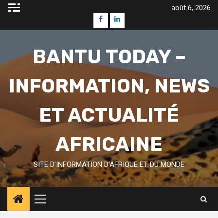
Skip
août 6, 2026
to
Facebook
Linkedin
content
BANTU TODAY –
INFORMATION, NEWS
ET ACTUALITÉ
AFRICAINE
SITE D’INFORMATION D’AFRIQUE ET DU MONDE
Primary
Menu