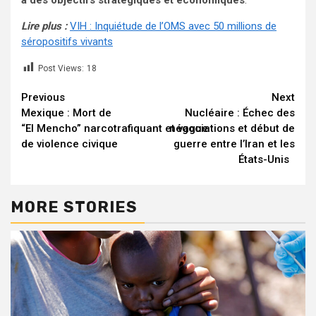
à des objectifs stratégiques et économiques
.
Lire plus :
VIH : Inquiétude de l’OMS avec 50 millions de
séropositifs vivants
Post Views:
18
Continue
Previous
Next
Mexique : Mort de
Nucléaire : Échec des
Reading
“El Mencho” narcotrafiquant et vague
négociations et début de
de violence civique
guerre entre l’Iran et les
États-Unis
MORE STORIES