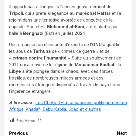
Il appartenait à l’origine, à l’ancien gouvernement de
Tripoli
, qui a prêté allégeance au
maréchal Haftar
et l’a
rejoint dans une tentative avortée de conquête de la
capitale. Son chef,
Mohamed al-Kani
, a été abattu par
balle à
Benghazi
(Est) en
juillet 2021
.
Une organisation d’enquête d’experts de l’
ONU
a qualifié
les abus de
Tarhuna
de « crimes de guerre » et de
«
crimes contre l’humanité
». Suite au soulèvement de
2011 qui a renversé le régime de
Mouammar Kadhafi
, la
Libye
a été plongée dans le chaos, avec des forces
hostiles, de nombreuses milices armées et des
mercenaires étrangers dispersés à travers le pays sous
l’ingérence étrangère.
A lire aussi :
Les Chefs d’Etat assassinés politiquement en
Afrique, Khadafi, Deby, Kabila, Joao et d’autres
Post Views:
22
Continue
Previous
Next