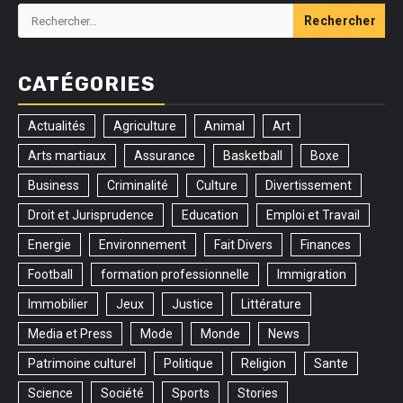
Rechercher :
CATÉGORIES
Actualités
Agriculture
Animal
Art
Arts martiaux
Assurance
Basketball
Boxe
Business
Criminalité
Culture
Divertissement
Droit et Jurisprudence
Education
Emploi et Travail
Energie
Environnement
Fait Divers
Finances
Football
formation professionnelle
Immigration
Immobilier
Jeux
Justice
Littérature
Media et Press
Mode
Monde
News
Patrimoine culturel
Politique
Religion
Sante
Science
Société
Sports
Stories