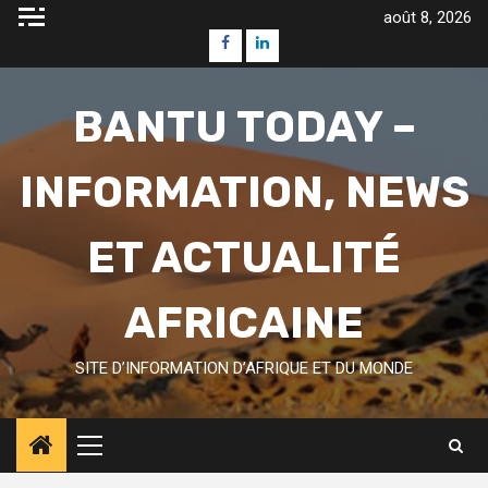
Skip
août 8, 2026
to
Facebook
Linkedin
content
BANTU TODAY –
INFORMATION, NEWS
ET ACTUALITÉ
AFRICAINE
SITE D’INFORMATION D’AFRIQUE ET DU MONDE
Primary
Menu