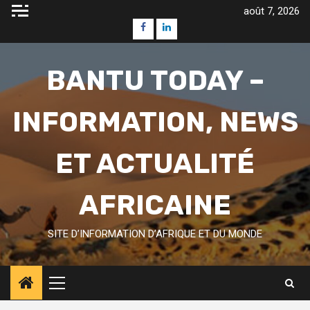
Skip
août 7, 2026
to
Facebook
Linkedin
content
BANTU TODAY –
INFORMATION, NEWS
ET ACTUALITÉ
AFRICAINE
SITE D’INFORMATION D’AFRIQUE ET DU MONDE
Primary
Menu