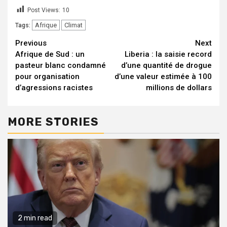
Post Views:
10
Afrique
Climat
Tags:
Continue
Previous
Next
Afrique de Sud : un
Liberia : la saisie record
Reading
pasteur blanc condamné
d’une quantité de drogue
pour organisation
d’une valeur estimée à 100
d’agressions racistes
millions de dollars
MORE STORIES
2 min read