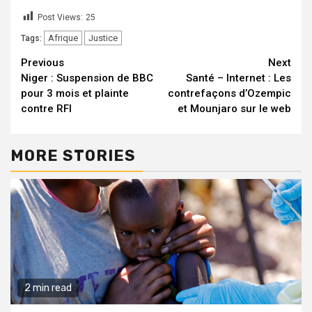
Post Views:
25
Afrique
Justice
Tags:
Continue
Previous
Next
Niger : Suspension de BBC
Santé – Internet : Les
Reading
pour 3 mois et plainte
contrefaçons d’Ozempic
contre RFI
et Mounjaro sur le web
MORE STORIES
2 min read