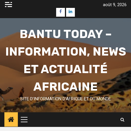
Skip
août 9, 2026
to
Facebook
Linkedin
content
BANTU TODAY –
INFORMATION, NEWS
ET ACTUALITÉ
AFRICAINE
SITE D’INFORMATION D’AFRIQUE ET DU MONDE
Primary
Menu