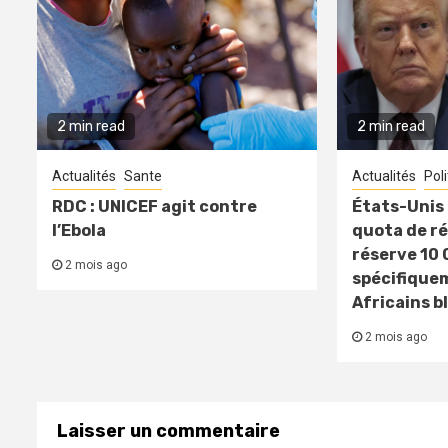
2 min read
2 min read
Actualités
Sante
Actualités
Pol
RDC : UNICEF agit contre
États-Unis 
l’Ebola
quota de ré
réserve 10 
2 mois ago
spécifique
Africains b
2 mois ago
Laisser un commentaire