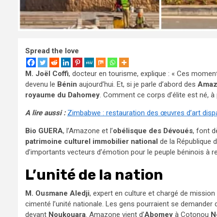
Spread the love
M. Joël Coffi
, docteur en tourisme, explique : « Ces moments
devenu le
Bénin
aujourd’hui. Et, si je parle d’abord des
Amaz
royaume du Dahomey
. Comment ce corps d’élite est né, à 
A lire aussi :
Zimbabwe : restauration des œuvres d’art disp
Bio GUERA
, l’Amazone et l’
obélisque des Dévoués
, font 
patrimoine culturel immobilier national
de la République 
d’importants vecteurs d’émotion pour le peuple béninois à 
L’unité de la nation
M. Ousmane Aledji
, expert en culture et chargé de missio
cimenté l’unité nationale. Les gens pourraient se demander qu’
devant
Noukouara
. Amazone vient d’
Abomey
à Cotonou
N