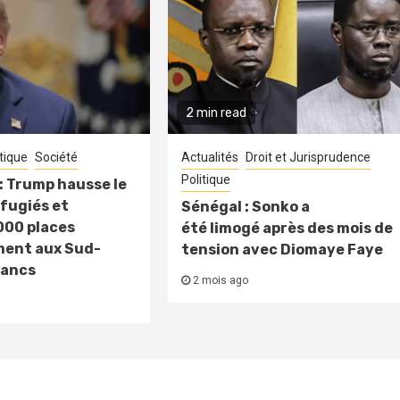
2 min read
itique
Société
Actualités
Droit et Jurisprudence
Politique
: Trump hausse le
fugiés et
Sénégal : Sonko a
000 places
été limogé après des mois de
ment aux Sud-
tension avec Diomaye Faye
lancs
2 mois ago