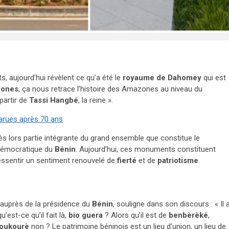
, aujourd’hui révèlent ce qu’a été le
royaume de Dahomey
qui est
ones
, ça nous retrace l’histoire des Amazones au niveau du
partir de
Tassi Hangbé
, la reine ».
arues après 70 ans
dès lors partie intégrante du grand ensemble que constitue le
démocratique du
Bénin
. Aujourd’hui, ces monuments constituent
ressentir un sentiment renouvelé de
fierté
et de
patriotisme
.
n auprès de la présidence du
Bénin
, souligne dans son discours : « Il 
est-ce qu’il fait là,
bio guera
? Alors qu’il est de
benbèrèké
,
oukourè
non ? Le patrimoine béninois est un lieu d’union, un lieu de