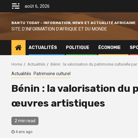
Skip
août 6, 2026
to
content
BANTU TODAY – INFORMATION, NEWS ET ACTUALITÉ AFRICAINE
SITE D’INFORMATION D’AFRIQUE ET DU MONDE
ACTUALITÉS
POLITIQUE
ÉCONOMIE
SP
Home
Actualités
Bénin : la valorisation du patrimoine culturelle pa
Actualités
Patrimoine culturel
Bénin : la valorisation du 
œuvres artistiques
2 min read
4 ans ago