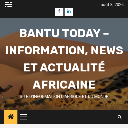
Skip
août 8, 2026
to
Facebook
Linkedin
content
BANTU TODAY –
INFORMATION, NEWS
ET ACTUALITÉ
AFRICAINE
SITE D’INFORMATION D’AFRIQUE ET DU MONDE
Primary
Menu