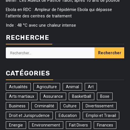
Bénin : Les Adieux de Patrice Talon, après 10 ans de pouvoir
Ebola en RDC : Ampleur de l’épidémie Ebola qui dépasse
l’attente des centres de traitement
Inde : 48 °C avec une chaleur intense
RECHERCHE
Rechercher :
CATÉGORIES
Actualités
Agriculture
Animal
Art
Arts martiaux
Assurance
Basketball
Boxe
Business
Criminalité
Culture
Divertissement
Droit et Jurisprudence
Education
Emploi et Travail
Energie
Environnement
Fait Divers
Finances