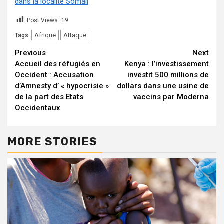
dans la localité Somali
Post Views:
19
Afrique
Attaque
Tags:
Continue
Previous
Next
Accueil des réfugiés en
Kenya : l’investissement
Reading
Occident : Accusation
investit 500 millions de
d’Amnesty d’ « hypocrisie »
dollars dans une usine de
de la part des Etats
vaccins par Moderna
Occidentaux
MORE STORIES