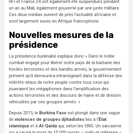
RFI et France 24 ont également été suspendues pendant
un an au Mali, également gouverné par une junte militaire.
Ces deux médias suivent de près l’actualité africaine et
sont largement suivis en Afrique francophone.
Nouvelles mesures de la
présidence
La présidence burkinabè explique donc « Dans le noble
combat engagé pour libérer notre pays de la barbarie des
hordes terroristes et des bandits armés, le gouvernement
prévient qu’il demeurera intransigeant dans la défense des
intérêts vitaux de notre peuple contre tous ceux qui
joueraient les mégaphones dans l’amplification des
actions terroristes et des discours de haine et de division
véhiculées par ces groupes armés. »
Depuis 2015, le
Burkina Faso
est plongé dans une vague
de
violences de groupes djihadistes
liés à l’
État
islamique
et à
Al-Qaïda
qui, selon les ONG. Un sarcasme
qui a causé la mort de 10 000 morts – civils et militaires –