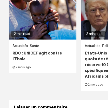
2 min read
2 min read
Actualités
Sante
Actualités
Pol
RDC : UNICEF agit contre
États-Unis 
l’Ebola
quota de ré
réserve 10 
2 mois ago
spécifique
Africains b
2 mois ago
Laisser un commentaire