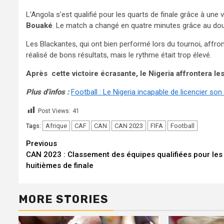
L’Angola s’est qualifié pour les quarts de finale grâce à une 
Bouaké
. Le match a changé en quatre minutes grâce au doubl
Les Blackantes, qui ont bien performé lors du tournoi, affro
réalisé de bons résultats, mais le rythme était trop élevé.
Après cette victoire écrasante, le Nigeria affrontera l
Plus d’infos :
Football : Le Nigeria incapable de licencier so
Post Views:
41
Afrique
CAF
CAN
CAN 2023
FIFA
Football
Tags:
Continue
Previous
CAN 2023 : Classement des équipes qualifiées pour les
Reading
huitièmes de finale
MORE STORIES