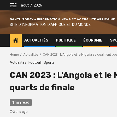
Skip
août 7, 2026
to
content
BANTU TODAY – INFORMATION, NEWS ET ACTUALITÉ AFRICAINE
SITE D’INFORMATION D’AFRIQUE ET DU MONDE
ACTUALITÉS
POLITIQUE
ÉCONOMIE
SP
Home
Actualités
CAN 2023 : L’Angola et le Nigeria se qualifient pou
Actualités
Football
Sports
CAN 2023 : L’Angola et le N
quarts de finale
1 min read
3 ans ago