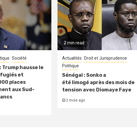
2 min read
itique
Société
Actualités
Droit et Jurisprudence
Politique
: Trump hausse le
fugiés et
Sénégal : Sonko a
000 places
été limogé après des mois de
ment aux Sud-
tension avec Diomaye Faye
lancs
2 mois ago