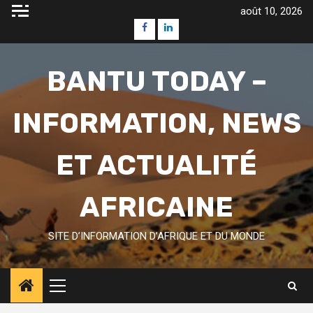
Skip
août 10, 2026
to
Facebook
Linkedin
content
BANTU TODAY –
INFORMATION, NEWS
ET ACTUALITÉ
AFRICAINE
SITE D’INFORMATION D’AFRIQUE ET DU MONDE
Primary
Menu