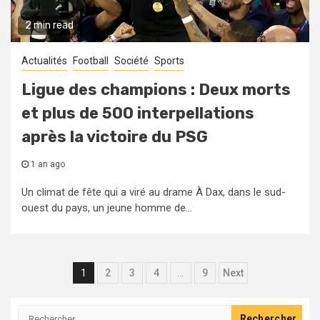
2 min read
Actualités
Football
Société
Sports
Ligue des champions : Deux morts
et plus de 500 interpellations
après la victoire du PSG
1 an ago
Un climat de fête qui a viré au drame À Dax, dans le sud-
ouest du pays, un jeune homme de...
Pagination
1
2
3
4
…
9
Next
des
Rechercher :