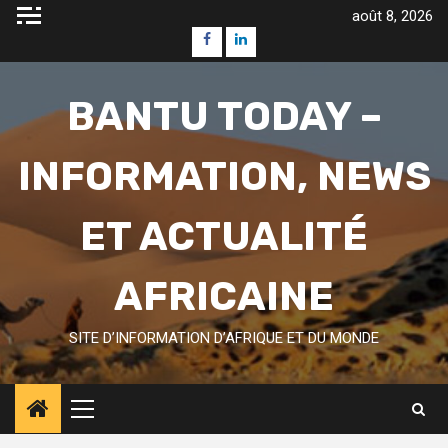
Skip
août 8, 2026
to
Facebook
Linkedin
content
BANTU TODAY –
INFORMATION, NEWS
ET ACTUALITÉ
AFRICAINE
SITE D’INFORMATION D’AFRIQUE ET DU MONDE
Primary
Menu