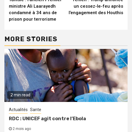
Reading
ministre Ali Laarayedh
un cessez-le-feu après
condamné à 34 ans de
l’engagement des Houthis
prison pour terrorisme
MORE STORIES
2 min read
Actualités
Sante
RDC : UNICEF agit contre l’Ebola
2 mois ago