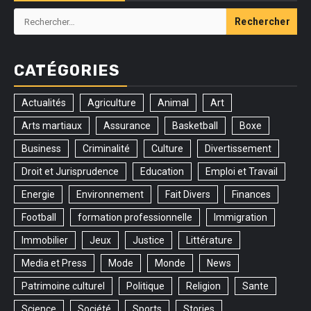
Rechercher :
CATÉGORIES
Actualités
Agriculture
Animal
Art
Arts martiaux
Assurance
Basketball
Boxe
Business
Criminalité
Culture
Divertissement
Droit et Jurisprudence
Education
Emploi et Travail
Energie
Environnement
Fait Divers
Finances
Football
formation professionnelle
Immigration
Immobilier
Jeux
Justice
Littérature
Media et Press
Mode
Monde
News
Patrimoine culturel
Politique
Religion
Sante
Science
Société
Sports
Stories