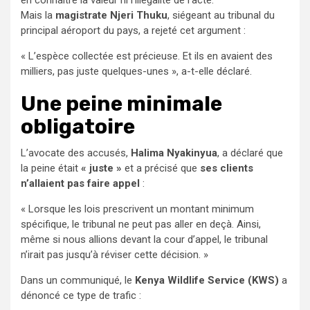
en connaître la valeur ni l’illégalité de l’acte.
Mais la
magistrate Njeri Thuku
, siégeant au tribunal du
principal aéroport du pays, a rejeté cet argument :
« L’espèce collectée est précieuse. Et ils en avaient des
milliers, pas juste quelques-unes », a-t-elle déclaré.
Une peine minimale
obligatoire
L’avocate des accusés,
Halima Nyakinyua
, a déclaré que
la peine était
« juste »
et a précisé que
ses clients
n’allaient pas faire appel
:
« Lorsque les lois prescrivent un montant minimum
spécifique, le tribunal ne peut pas aller en deçà. Ainsi,
même si nous allions devant la cour d’appel, le tribunal
n’irait pas jusqu’à réviser cette décision. »
Dans un communiqué, le
Kenya Wildlife Service (KWS)
a
dénoncé ce type de trafic :