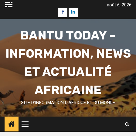
Skip
août 6, 2026
to
Facebook
Linkedin
content
BANTU TODAY –
INFORMATION, NEWS
ET ACTUALITÉ
AFRICAINE
SITE D’INFORMATION D’AFRIQUE ET DU MONDE
Primary
Menu