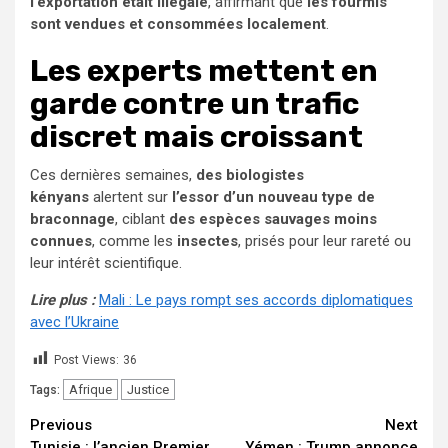
l’exportation était illégale
, affirmant que
les fourmis
sont vendues et consommées localement
.
Les experts mettent en
garde contre un trafic
discret mais croissant
Ces dernières semaines,
des biologistes
kényans
alertent sur
l’essor d’un nouveau type de
braconnage
, ciblant
des espèces sauvages moins
connues
, comme les
insectes
, prisés pour leur rareté ou
leur intérêt scientifique.
Lire plus :
Mali : Le pays rompt ses accords diplomatiques
avec l’Ukraine
Post Views:
36
Afrique
Justice
Tags:
Continue
Previous
Next
Tunisie : l’ancien Premier
Yémen : Trump annonce