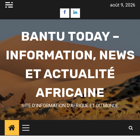
Skip
août 9, 2026
to
Facebook
Linkedin
content
BANTU TODAY –
INFORMATION, NEWS
ET ACTUALITÉ
AFRICAINE
SITE D’INFORMATION D’AFRIQUE ET DU MONDE
Primary
Menu