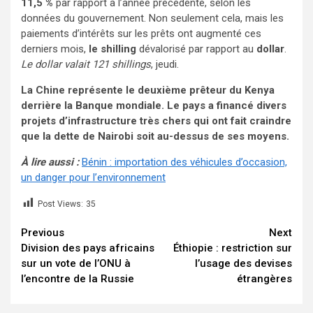
11,5 %
par rapport à l’année précédente, selon les
données du gouvernement. Non seulement cela, mais les
paiements d’intérêts sur les prêts ont augmenté ces
derniers mois,
le shilling
dévalorisé par rapport au
dollar
.
Le dollar valait 121 shillings
, jeudi.
La Chine représente le deuxième prêteur du Kenya
derrière la Banque mondiale. Le pays a financé divers
projets d’infrastructure très chers qui ont fait craindre
que la dette de Nairobi soit au-dessus de ses moyens.
À lire aussi :
Bénin : importation des véhicules d’occasion,
un danger pour l’environnement
Post Views:
35
Continue
Previous
Next
Division des pays africains
Éthiopie : restriction sur
Reading
sur un vote de l’ONU à
l’usage des devises
l’encontre de la Russie
étrangères