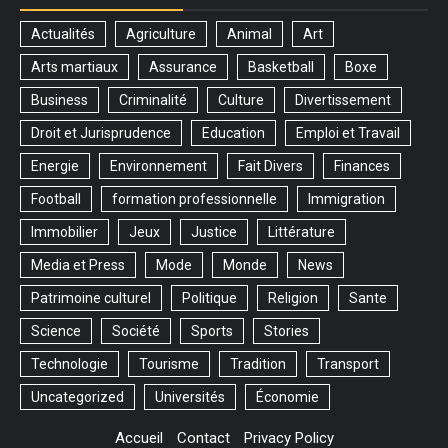
Actualités
Agriculture
Animal
Art
Arts martiaux
Assurance
Basketball
Boxe
Business
Criminalité
Culture
Divertissement
Droit et Jurisprudence
Education
Emploi et Travail
Energie
Environnement
Fait Divers
Finances
Football
formation professionnelle
Immigration
Immobilier
Jeux
Justice
Littérature
Media et Press
Mode
Monde
News
Patrimoine culturel
Politique
Religion
Sante
Science
Société
Sports
Stories
Technologie
Tourisme
Tradition
Transport
Uncategorized
Universités
Économie
Accueil
Contact
Privacy Policy