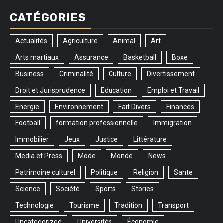
CATÉGORIES
Actualités
Agriculture
Animal
Art
Arts martiaux
Assurance
Basketball
Boxe
Business
Criminalité
Culture
Divertissement
Droit et Jurisprudence
Education
Emploi et Travail
Energie
Environnement
Fait Divers
Finances
Football
formation professionnelle
Immigration
Immobilier
Jeux
Justice
Littérature
Media et Press
Mode
Monde
News
Patrimoine culturel
Politique
Religion
Sante
Science
Société
Sports
Stories
Technologie
Tourisme
Tradition
Transport
Uncategorized
Universités
Économie