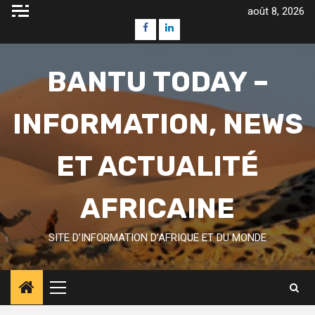
Skip
août 8, 2026
to
Facebook
Linkedin
content
BANTU TODAY –
INFORMATION, NEWS
ET ACTUALITÉ
AFRICAINE
SITE D’INFORMATION D’AFRIQUE ET DU MONDE
Primary
Menu