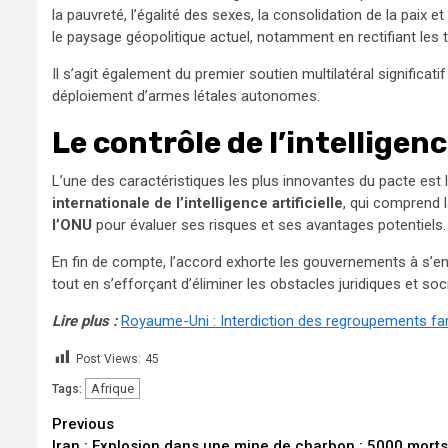
la pauvreté, l’égalité des sexes, la consolidation de la paix
le paysage géopolitique actuel, notamment en rectifiant les t
Il s’agit également du premier soutien multilatéral significat
déploiement d’armes létales autonomes.
Le contrôle de l’intelligence
L’une des caractéristiques les plus innovantes du pacte est
internationale de l’intelligence artificielle
, qui comprend 
l’ONU
pour évaluer ses risques et ses avantages potentiels.
En fin de compte, l’accord exhorte les gouvernements à s’eng
tout en s’efforçant d’éliminer les obstacles juridiques et so
Lire plus :
Royaume-Uni : Interdiction des regroupements fam
Post Views:
45
Afrique
Tags:
Continue
Previous
Iran : Explosion dans une mine de charbon : 5000 morts