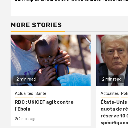
Reading
MORE STORIES
2 min read
2 min read
Actualités
Sante
Actualités
Pol
RDC : UNICEF agit contre
États-Unis 
l’Ebola
quota de ré
réserve 10 
2 mois ago
spécifique