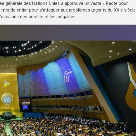
ée générale des Nations Unies a approuvé un vaste « Pacte pour
 du monde entier pour s’attaquer aux problèmes urgents du XXIe siècle
’escalade des conflits et les inégalités.