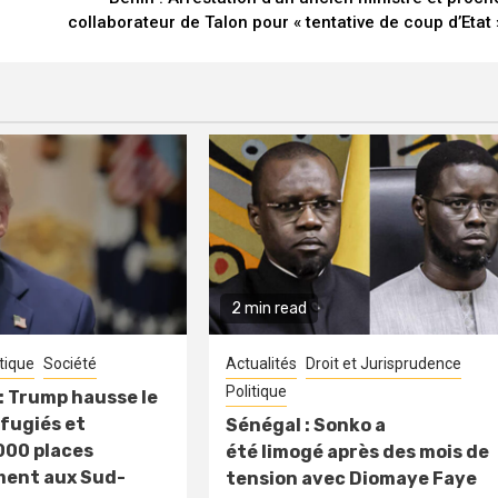
collaborateur de Talon pour « tentative de coup d’Etat 
2 min read
itique
Société
Actualités
Droit et Jurisprudence
Politique
: Trump hausse le
fugiés et
Sénégal : Sonko a
000 places
été limogé après des mois de
ment aux Sud-
tension avec Diomaye Faye