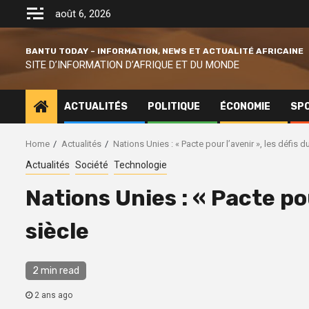
Skip
août 6, 2026
to
content
BANTU TODAY – INFORMATION, NEWS ET ACTUALITÉ AFRICAINE
SITE D’INFORMATION D’AFRIQUE ET DU MONDE
ACTUALITÉS
POLITIQUE
ÉCONOMIE
SP
Home
Actualités
Nations Unies : « Pacte pour l’avenir », les défis d
Actualités
Société
Technologie
Nations Unies : « Pacte pou
siècle
2 min read
2 ans ago