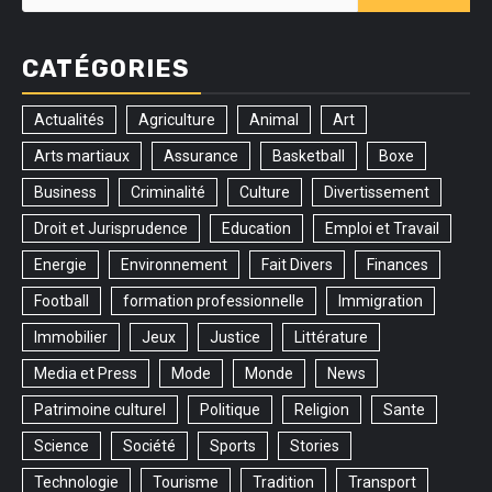
CATÉGORIES
Actualités
Agriculture
Animal
Art
Arts martiaux
Assurance
Basketball
Boxe
Business
Criminalité
Culture
Divertissement
Droit et Jurisprudence
Education
Emploi et Travail
Energie
Environnement
Fait Divers
Finances
Football
formation professionnelle
Immigration
Immobilier
Jeux
Justice
Littérature
Media et Press
Mode
Monde
News
Patrimoine culturel
Politique
Religion
Sante
Science
Société
Sports
Stories
Technologie
Tourisme
Tradition
Transport