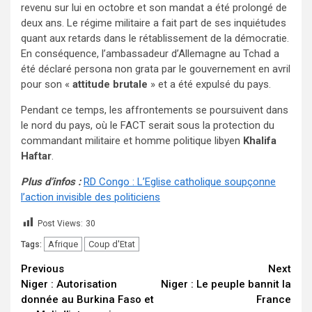
revenu sur lui en octobre et son mandat a été prolongé de
deux ans. Le régime militaire a fait part de ses inquiétudes
quant aux retards dans le rétablissement de la démocratie.
En conséquence, l’ambassadeur d’Allemagne au Tchad a
été déclaré persona non grata par le gouvernement en avril
pour son «
attitude brutale
» et a été expulsé du pays.
Pendant ce temps, les affrontements se poursuivent dans
le nord du pays, où le FACT serait sous la protection du
commandant militaire et homme politique libyen
Khalifa
Haftar
.
Plus d’infos :
RD Congo : L’Eglise catholique soupçonne
l’action invisible des politiciens
Post Views:
30
Afrique
Coup d'Etat
Tags:
Continue
Previous
Next
Niger : Autorisation
Niger : Le peuple bannit la
Reading
donnée au Burkina Faso et
France