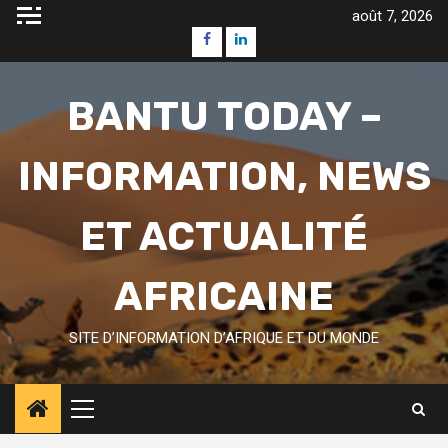
Skip
août 7, 2026
to
Facebook
Linkedin
content
BANTU TODAY –
INFORMATION, NEWS
ET ACTUALITÉ
AFRICAINE
SITE D’INFORMATION D’AFRIQUE ET DU MONDE
Primary
Menu