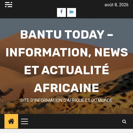
Skip
août 8, 2026
to
Facebook
Linkedin
content
BANTU TODAY –
INFORMATION, NEWS
ET ACTUALITÉ
AFRICAINE
SITE D’INFORMATION D’AFRIQUE ET DU MONDE
Primary
Menu