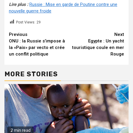
Lire plus :
Russie : Mise en garde de Poutine contre une
nouvelle guerre froide
Post Views:
29
Continue
Previous
Next
ONU : la Russie s’impose à
Egypte : Un yacht
Reading
la «Paix» par vecto et crée
touristique coule en mer
un conflit politique
Rouge
MORE STORIES
2 min read